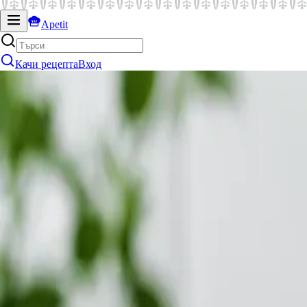
Apetit
Качи рецепта
Вход
Запази
Добави в колекция
Малина Георгиева
Крок Мадам
30
мин
средно трудно
скъпо
Кухня
:
Френска
2.7k
Още няма оценки
Хранителна Стойност
на порция