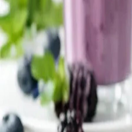
30г
Мазнини