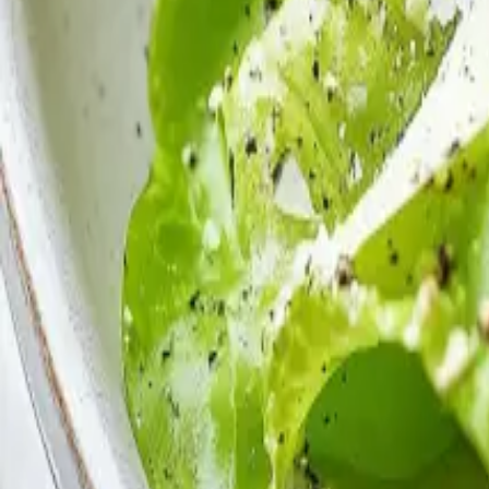
28г
Мазнини