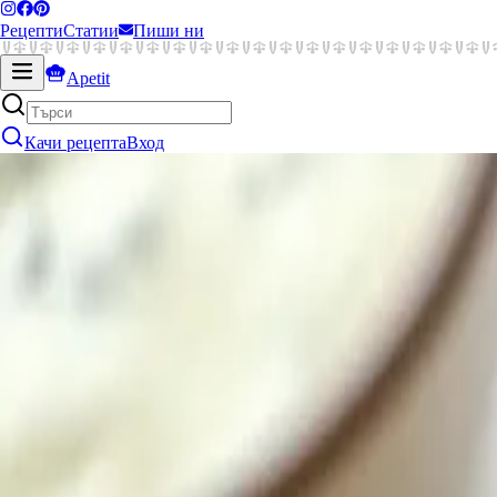
Рецепти
Статии
Пиши ни
Apetit
Запази
Добави в колекция
Качи рецепта
Вход
Малина Георгиева
Омлет с пилешко
10
мин
средно трудно
средно скъпо
Кухня
:
Френска
1.3k
Още няма оценки
Хранителна Стойност
на порция