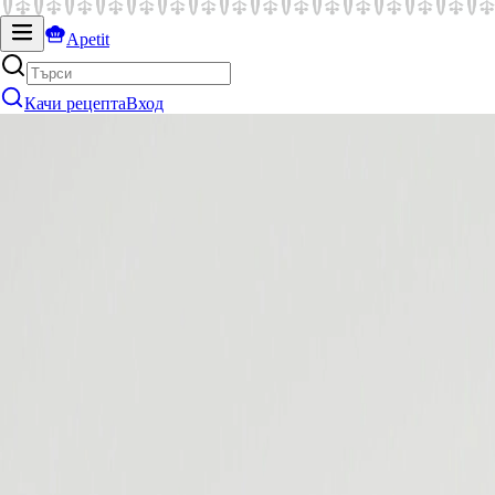
Apetit
Качи рецепта
Вход
Запази
Добави в колекция
Малина Георгиева
Фритата с картофи
50
мин
лесно
евтино
Кухня
:
Италиянска
2.8k
Още няма оценки
Хранителна Стойност
на порция