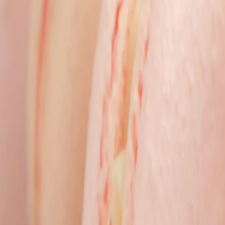
15г
Мазнини